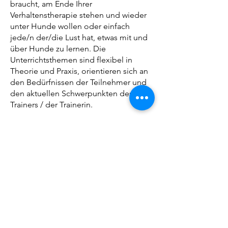
braucht, am Ende Ihrer
Verhaltenstherapie stehen und wieder
unter Hunde wollen oder einfach
jede/n der/die Lust hat, etwas mit und
über Hunde zu lernen. Die
Unterrichtsthemen sind flexibel in
Theorie und Praxis, orientieren sich an
den Bedürfnissen der Teilnehmer und
den aktuellen Schwerpunkten des
Trainers / der Trainerin.
Für wen: Alle
Kosten: Einzel - 30 EUR / 5er Karte - 130
EUR / 10er Karte: 230 EUR
Zu den Allgemeinen Trainingsbedinungen