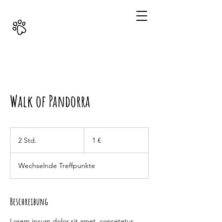
Walk of Pandorra
1
Euro
2 Std.
2
1 €
S
t
Wechselnde Treffpunkte
d
.
Beschreibung
Lorem ipsum dolor sit amet, consetetur