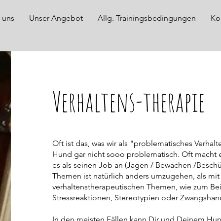
 uns
Unser Angebot
Allg. Trainingsbedingungen
Ko
Verhaltens-therapie
Oft ist das, was wir als "problematisches Verhal
Hund gar nicht sooo problematisch. Oft macht e
es als seinen Job an (Jagen / Bewachen /Beschü
Themen ist natürlich anders umzugehen, als mit
verhaltenstherapeutischen Themen, wie zum Be
Stressreaktionen, Stereotypien oder Zwangshan
In den meisten Fällen kann Dir und Deinem Hu