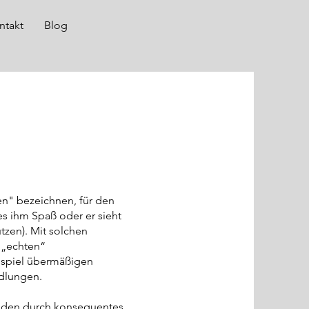
ntakt
Blog
ten" bezeichnen, für den
s ihm Spaß oder er sieht
tzen). Mit solchen
 „echten“
ispiel übermäßigen
dlungen.
nden durch konsequentes